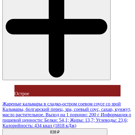
Острое
Жареные кальмары в сладко-остром соевом соусе со зрой
Кальмары, болгарский перец, зра, соевый соус, сахар, кунжут,
масло растительное. Выход на 1 порцию: 200 г Информация о
пищевой ценности: Белки: 54,1; Жиры: 13,7; Углеводы: 23,6;
Калорийность: 434 ккал (1818 кДж)
838 ₽