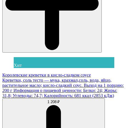
Хит
Королевские креветки в кисло-сладком соусе
Креветки, соль тесто — мука, крахмал,соль, вода, яйцо,
растительное масло; кисло-сладкий соус. Выход на 1 порцию:
200 г Информация о пищевой ценности: Белки: 24; Жиры:
31,8; Углеводы: 74,7; Калорийность: 681 ккал (2853 кДж)
1 208 ₽