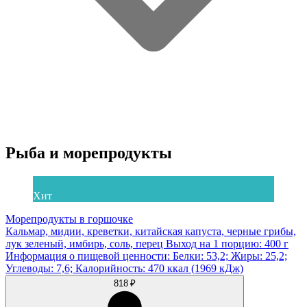
Рыба и морепродукты
Хит
Морепродукты в горшочке
Кальмар, мидии, креветки, китайская капуста, черные грибы,
лук зеленый, имбирь, соль, перец Выход на 1 порцию: 400 г
Информация о пищевой ценности: Белки: 53,2; Жиры: 25,2;
Углеводы: 7,6; Калорийность: 470 ккал (1969 кДж)
818 ₽