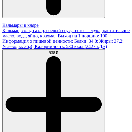
Кальмары в кляре
Кальмар, соль, сахар, соевый соус; тесто — мука, растительное
масло, вода, яйцо, крахмал Выход на 1 порцию: 190 г
Информация о пищевой ценности: Белки: 34,8; Жиры: 37,2;
Углеводы: 26,4; Калорийность: 580 ккал (2427 кДж)
938 ₽