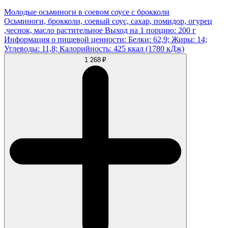
Молодые осьминоги в соевом соусе с брокколи
Осьминоги, брокколи, соевый соус, сахар, помидор, огурец
,чеснок, масло растительное Выход на 1 порцию: 200 г
Информация о пищевой ценности: Белки: 62,9; Жиры: 14;
Углеводы: 11,8; Калорийность: 425 ккал (1780 кДж)
1 268 ₽