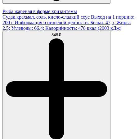
Рыба жареная в форме хризантемы
Судак,крахмал, соль, кисло-сладкий соус Выход на 1 порцию:
200 г Информация о пищевой ценности: Белки: 47,5; Жиры:
2,5; Углеводы: 66,4; Калорийность: 478 ккал (2003 кДж)
848 ₽