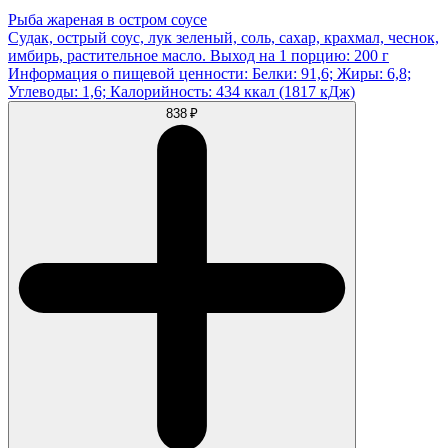
Рыба жареная в остром соусе
Судак, острый соус, лук зеленый, соль, сахар, крахмал, чеснок,
имбирь, растительное масло. Выход на 1 порцию: 200 г
Информация о пищевой ценности: Белки: 91,6; Жиры: 6,8;
Углеводы: 1,6; Калорийность: 434 ккал (1817 кДж)
838 ₽