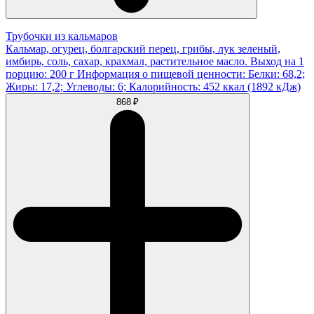
Трубочки из кальмаров
Кальмар, огурец, болгарский перец, грибы, лук зеленый,
имбирь, соль, сахар, крахмал, растительное масло. Выход на 1
порцию: 200 г Информация о пищевой ценности: Белки: 68,2;
Жиры: 17,2; Углеводы: 6; Калорийность: 452 ккал (1892 кДж)
868 ₽