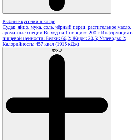
Рыбные кусочки в кляре
Судак, яйцо, мука, соль, чёрный перец, растительное масло,
ароматные специи Выход на 1 порцию: 200 г Информация о
пищевой ценности: Белки: 66,2; Жиры: 20,5; Углеводы: 2;
Калорийность: 457 ккал (1915 кДж)
928 ₽