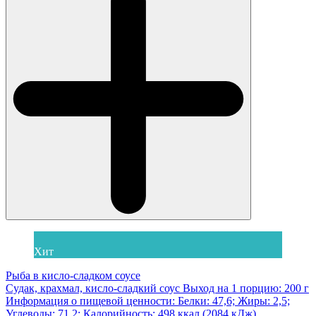
Хит
Рыба в кисло-сладком соусе
Судак, крахмал, кисло-сладкий соус Выход на 1 порцию: 200 г
Информация о пищевой ценности: Белки: 47,6; Жиры: 2,5;
Углеводы: 71,2; Калорийность: 498 ккал (2084 кДж)