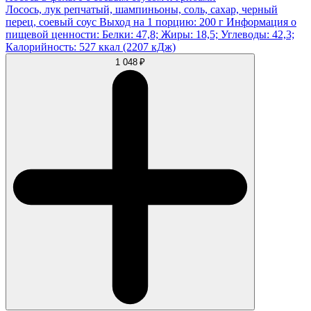
Лосось, лук репчатый, шампиньоны, соль, сахар, черный
перец, соевый соус Выход на 1 порцию: 200 г Информация о
пищевой ценности: Белки: 47,8; Жиры: 18,5; Углеводы: 42,3;
Калорийность: 527 ккал (2207 кДж)
1 048 ₽