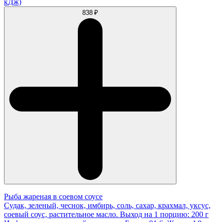
кДж)
838 ₽
Рыба жареная в соевом соусе
Судак, зеленый, чеснок, имбирь, соль, сахар, крахмал, уксус,
соевый соус, растительное масло. Выход на 1 порцию: 200 г