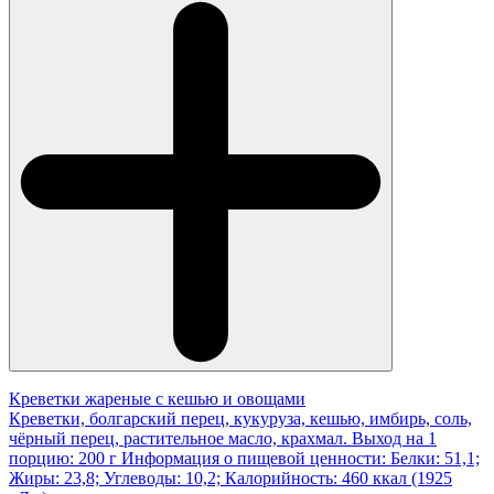
Креветки жареные с кешью и овощами
Креветки, болгарский перец, кукуруза, кешью, имбирь, соль,
чёрный перец, растительное масло, крахмал. Выход на 1
порцию: 200 г Информация о пищевой ценности: Белки: 51,1;
Жиры: 23,8; Углеводы: 10,2; Калорийность: 460 ккал (1925