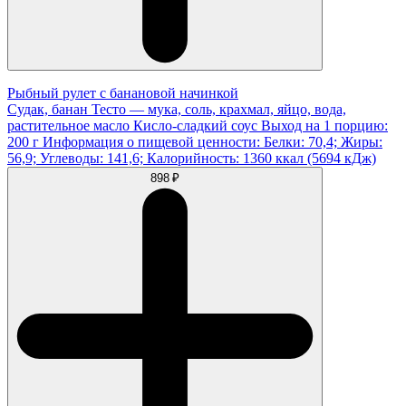
Рыбный рулет с банановой начинкой
Судак, банан Тесто — мука, соль, крахмал, яйцо, вода,
растительное масло Кисло-сладкий соус Выход на 1 порцию:
200 г Информация о пищевой ценности: Белки: 70,4; Жиры:
56,9; Углеводы: 141,6; Калорийность: 1360 ккал (5694 кДж)
898 ₽