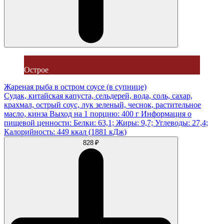
Острое
Жареная рыба в остром соусе (в супнице)
Судак, китайская капуста, сельдерей, вода, соль, сахар,
крахмал, острый соус, лук зеленый, чеснок, растительное
масло, кинза Выход на 1 порцию: 400 г Информация о
пищевой ценности: Белки: 63,1; Жиры: 9,7; Углеводы: 27,4;
Калорийность: 449 ккал (1881 кДж)
828 ₽