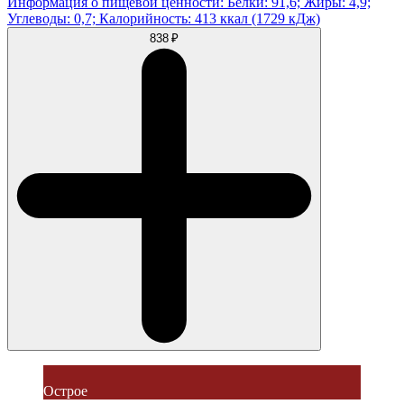
Информация о пищевой ценности: Белки: 91,6; Жиры: 4,9;
Углеводы: 0,7; Калорийность: 413 ккал (1729 кДж)
838 ₽
Острое