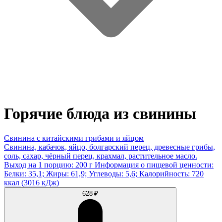
Горячие блюда из свинины
Свинина с китайскими грибами и яйцом
Свинина, кабачок, яйцо, болгарский перец, древесные грибы,
соль, сахар, чёрный перец, крахмал, растительное масло.
Выход на 1 порцию: 200 г Информация о пищевой ценности:
Белки: 35,1; Жиры: 61,9; Углеводы: 5,6; Калорийность: 720
ккал (3016 кДж)
628 ₽