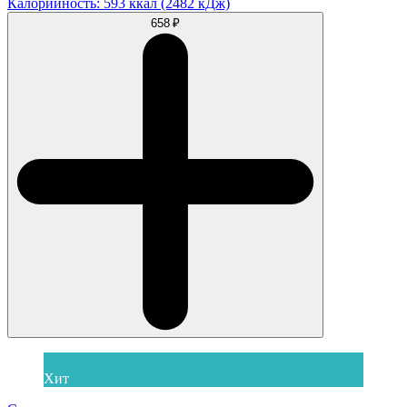
Калорийность: 593 ккал (2482 кДж)
658 ₽
Хит