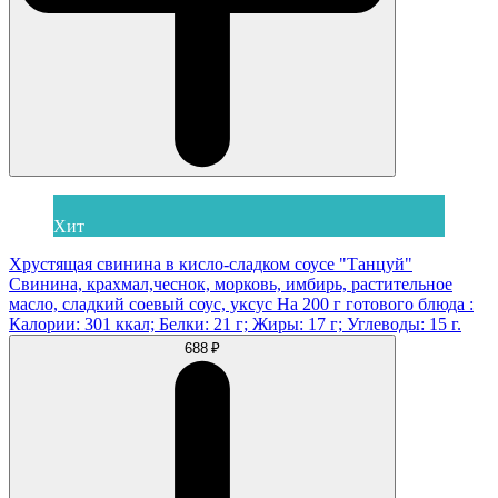
Хит
Хрустящая свинина в кисло-сладком соусе "Танцуй"
Свинина, крахмал,чеснок, морковь, имбирь, растительное
масло, сладкий соевый соус, уксус На 200 г готового блюда :
Калории: 301 ккал; Белки: 21 г; Жиры: 17 г; Углеводы: 15 г.
688 ₽