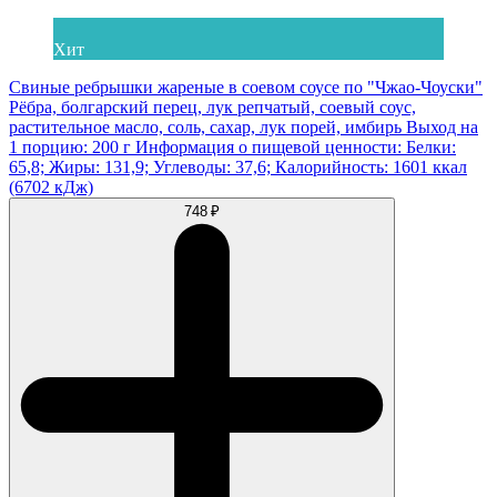
Хит
Свиные ребрышки жареные в соевом соусе по "Чжао-Чоуски"
Рёбра, болгарский перец, лук репчатый, соевый соус,
растительное масло, соль, сахар, лук порей, имбирь Выход на
1 порцию: 200 г Информация о пищевой ценности: Белки:
65,8; Жиры: 131,9; Углеводы: 37,6; Калорийность: 1601 ккал
(6702 кДж)
748 ₽