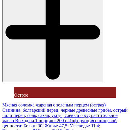
Острое
Мясная соломка жареная с зеленым перцем (острая)
Свинина, болгарский перец, черные древесные грибы, острый
чили перец, соль, сахар, уксус, соевый соус, растительное
масло Выход на 1 порцию: 200 г Информация о пищевой
ценности: Белки: 30; Жиры: 47,5; Углеводы: 11,4;