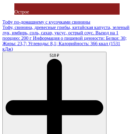
Острое
Тофу по-домашнему с кусочками свинины
Тофу, свинина, древесные грибы, китайская капуста, зеленый
лук, имбирь, соль, сахар, уксус, острый соус. Выход на 1
порцию: 200 г Информация о пищевой ценности: Белки: 30;
Жиры: 23,7; Углеводы: 8,1; Калорийность: 366 ккал (1531
кДж)
518 ₽