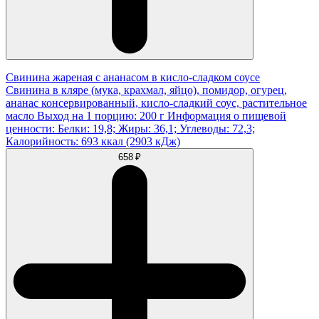
Свинина жареная с ананасом в кисло-сладком соусе
Свинина в кляре (мука, крахмал, яйцо), помидор, огурец,
ананас консервированный, кисло-сладкий соус, растительное
масло Выход на 1 порцию: 200 г Информация о пищевой
ценности: Белки: 19,8; Жиры: 36,1; Углеводы: 72,3;
Калорийность: 693 ккал (2903 кДж)
658 ₽