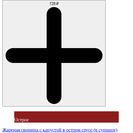
728 ₽
Острое
Жареная свинина с капустой в остром соусе (в супнице)