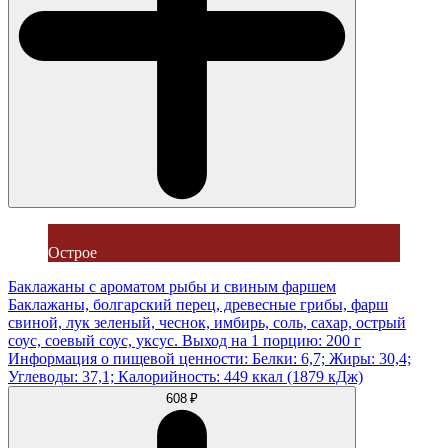
Острое
Баклажаны с ароматом рыбы и свиным фаршем
Баклажаны, болгарский перец, древесные грибы, фарш
свиной, лук зеленый, чеснок, имбирь, соль, сахар, острый
соус, соевый соус, уксус. Выход на 1 порцию: 200 г
Информация о пищевой ценности: Белки: 6,7; Жиры: 30,4;
Углеводы: 37,1; Калорийность: 449 ккал (1879 кДж)
608 ₽