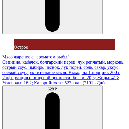
Острое
Мясо жареное с "ароматом рыбы"
Свинина, кабачок, болгарский перец, лук репчатый, морковь,
острый соус, имбирь, чеснок, лук порей, соль, сахар, уксус,
соевый соус, растительное масло Выход на 1 порцию: 200 г
Информация о пищевой ценности: Белки: 20,5; Жиры: 41,8;
Углеводы: 16,2; Калорийность: 523 ккал (2191 кДж)
628 ₽