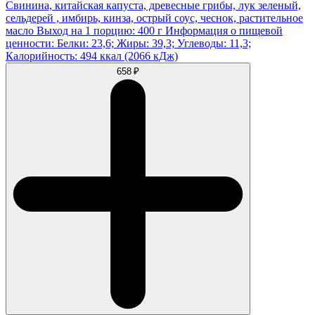
Свинина, китайская капуста, древесные грибы, лук зеленый,
сельдерей , имбирь, кинза, острый соус, чеснок, растительное
масло Выход на 1 порцию: 400 г Информация о пищевой
ценности: Белки: 23,6; Жиры: 39,3; Углеводы: 11,3;
Калорийность: 494 ккал (2066 кДж)
658 ₽