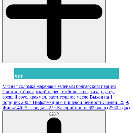
Хит
Мясная соломка жареная с зеленым болгарским перцем
Свинина, болгарский перец, имбирь, соль, сахар, уксус,
соевый соус, крахмал, растительное масло Выход на 1
порцию: 200 г Информация о пищевой ценности: Белки: 25,9;
Жиры: 46; Углеводы: 22,9; Калорийность: 609 ккал (2550 кДж)
628 ₽