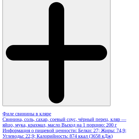
Филе свинины в кляре
Свинина, соль, сахар, соевый соус, чёрный перец, кляр —
яйцо, мука, крахмал, масло Выход на 1 порцию: 200 г
Информация о пищевой ценности: Белки: 27; Жиры: 74,9;
Углеводы: 22,9; Калорийность: 874 ккал (3658 кДж)