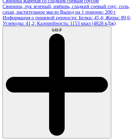
Свинина жареная со сладким соевым соусом
Свинина, лук зеленый, имбирь, сладкий соевый соус, соль,
сахар, растительное масло Выход на 1 порцию: 200 г
Информация о пищевой ценности: Белки: 45,4; Жиры: 89,6;
Углеводы: 41,2; Калорийность: 1153 ккал (4828 кДж)
648 ₽