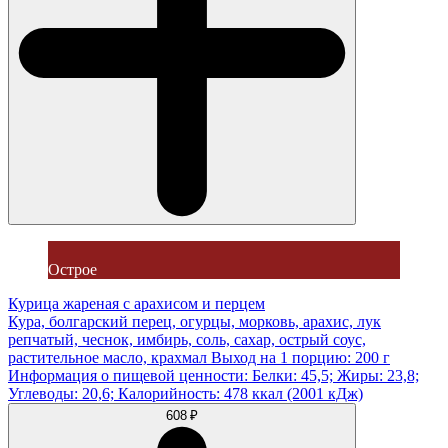
Острое
Курица жареная с арахисом и перцем
Кура, болгарский перец, огурцы, морковь, арахис, лук
репчатый, чеснок, имбирь, соль, сахар, острый соус,
растительное масло, крахмал Выход на 1 порцию: 200 г
Информация о пищевой ценности: Белки: 45,5; Жиры: 23,8;
Углеводы: 20,6; Калорийность: 478 ккал (2001 кДж)
608 ₽