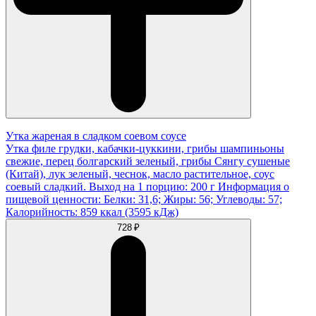
Утка жареная в сладком соевом соусе
Утка филе грудки, кабачки-цуккини, грибы шампиньоны
свежие, перец болгарский зеленый, грибы Сянгу сушеные
(Китай), лук зеленый, чеснок, масло растительное, соус
соевый сладкий. Выход на 1 порцию: 200 г Информация о
пищевой ценности: Белки: 31,6; Жиры: 56; Углеводы: 57;
Калорийность: 859 ккал (3595 кДж)
728 ₽