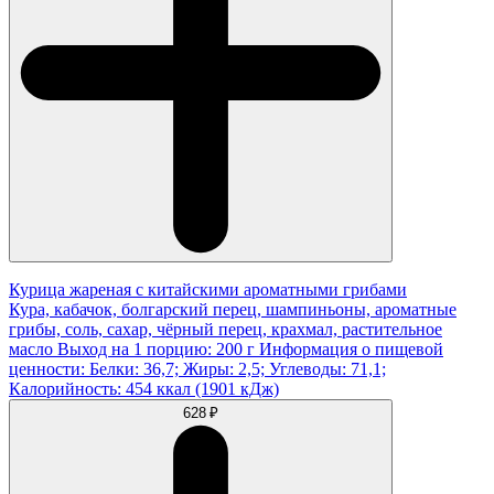
Курица жареная с китайскими ароматными грибами
Кура, кабачок, болгарский перец, шампиньоны, ароматные
грибы, соль, сахар, чёрный перец, крахмал, растительное
масло Выход на 1 порцию: 200 г Информация о пищевой
ценности: Белки: 36,7; Жиры: 2,5; Углеводы: 71,1;
Калорийность: 454 ккал (1901 кДж)
628 ₽