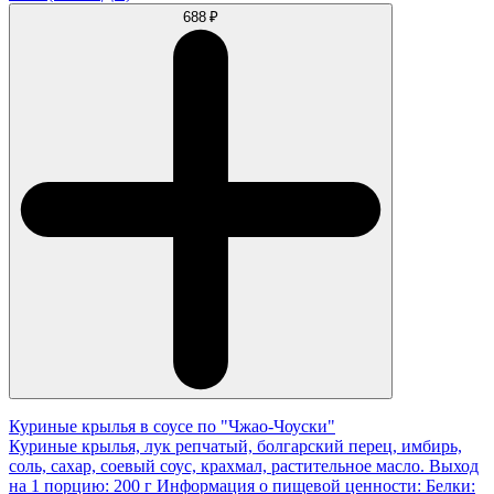
688 ₽
Куриные крылья в соусе по "Чжао-Чоуски"
Куриные крылья, лук репчатый, болгарский перец, имбирь,
соль, сахар, соевый соус, крахмал, растительное масло. Выход
на 1 порцию: 200 г Информация о пищевой ценности: Белки: