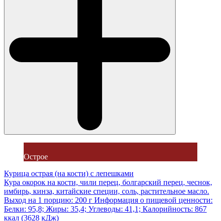
Острое
Курица острая (на кости) с лепешками
Кура окорок на кости, чили перец, болгарский перец, чеснок,
имбирь, кинза, китайские специи, соль, растительное масло.
Выход на 1 порцию: 200 г Информация о пищевой ценности:
Белки: 95,8; Жиры: 35,4; Углеводы: 41,1; Калорийность: 867
ккал (3628 кДж)