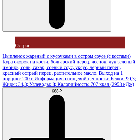
Острое
Цыпленок жареный с кусочками в остром соусе (с костями)
Кура окорок на кости, болгарский перец, чеснок, лук зеленый,
имбирь, соль, сахар, соевый соус, уксус, чёрный перец,
красный острый перец, растительное масло. Выход на 1
порцию: 200 г Информация о пищевой ценности: Белки: 90,3;
Жиры: 34,8; Углеводы: 8; Калорийность: 707 ккал (2958 кДж)
688 ₽