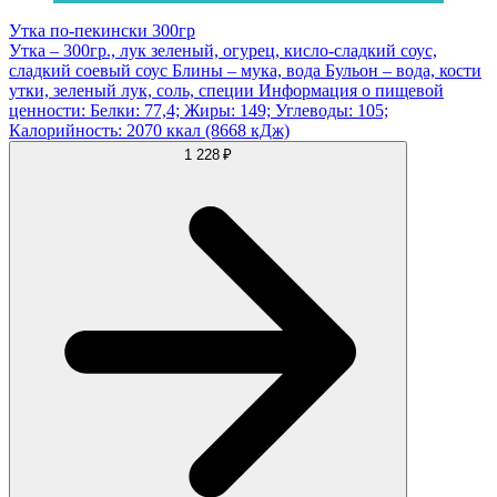
Утка по-пекински 300гр
Утка – 300гр., лук зеленый, огурец, кисло-сладкий соус,
сладкий соевый соус Блины – мука, вода Бульон – вода, кости
утки, зеленый лук, соль, специи Информация о пищевой
ценности: Белки: 77,4; Жиры: 149; Углеводы: 105;
Калорийность: 2070 ккал (8668 кДж)
1 228 ₽