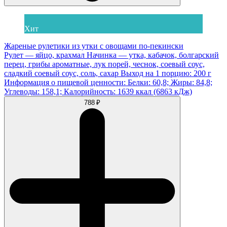
Хит
Жареные рулетики из утки с овощами по-пекински
Рулет — яйцо, крахмал Начинка — утка, кабачок, болгарский
перец, грибы ароматные, лук порей, чеснок, соевый соус,
сладкий соевый соус, соль, сахар Выход на 1 порцию: 200 г
Информация о пищевой ценности: Белки: 60,8; Жиры: 84,8;
Углеводы: 158,1; Калорийность: 1639 ккал (6863 кДж)
788 ₽