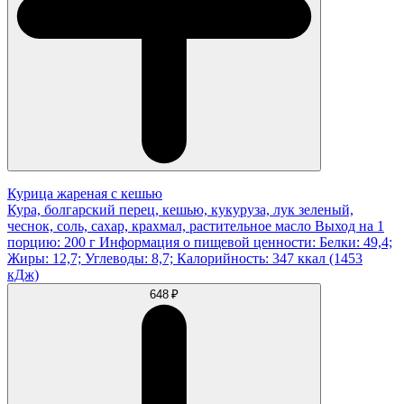
Курица жареная с кешью
Кура, болгарский перец, кешью, кукуруза, лук зеленый,
чеснок, соль, сахар, крахмал, растительное масло Выход на 1
порцию: 200 г Информация о пищевой ценности: Белки: 49,4;
Жиры: 12,7; Углеводы: 8,7; Калорийность: 347 ккал (1453
кДж)
648 ₽