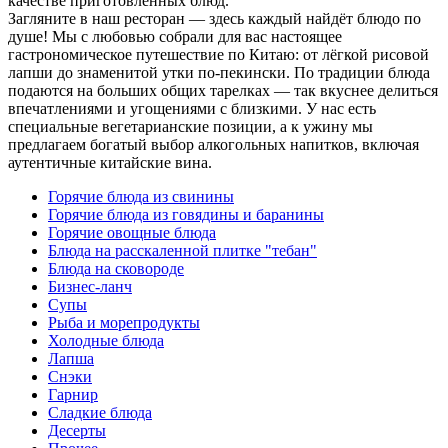
качестве приготовленных блюд.
Загляните в наш ресторан — здесь каждый найдёт блюдо по
душе! Мы с любовью собрали для вас настоящее
гастрономическое путешествие по Китаю: от лёгкой рисовой
лапши до знаменитой утки по‑пекински. По традиции блюда
подаются на больших общих тарелках — так вкуснее делиться
впечатлениями и угощениями с близкими. У нас есть
специальные вегетарианские позиции, а к ужину мы
предлагаем богатый выбор алкогольных напитков, включая
аутентичные китайские вина.
Горячие блюда из свинины
Горячие блюда из говядины и баранины
Горячие овощные блюда
Блюда на расскаленной плитке "тебан"
Блюда на сковороде
Бизнес-ланч
Супы
Рыба и морепродукты
Холодные блюда
Лапша
Снэки
Гарнир
Сладкие блюда
Десерты